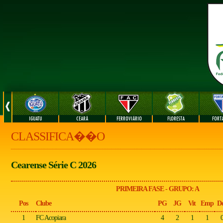
IGUATU
CEARÁ
FERROVIÁRIO
FLORESTA
FORT
CLASSIFICA��O
Cearense Série C 2026
PRIMEIRA FASE - GRUPO: A
Pos
Clube
PG
JG
Vit
Emp
D
1
FC Acopiara
4
2
1
1