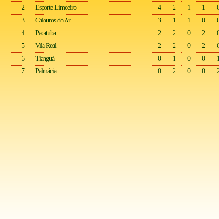
2
Esporte Limoeiro
4
2
1
1
3
Calouros do Ar
3
1
1
0
4
Pacatuba
2
2
0
2
5
Vila Real
2
2
0
2
6
Tianguá
0
1
0
0
7
Palmácia
0
2
0
0