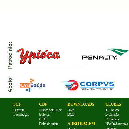
FCF
CBF
DOWNLOADS
CLUBES
Diretoria
Atletas por Clube
2026
1ª Divisão
Localização
Boletos
2025
2ª Divisão
BID-E
3ª Divisão
ARBITRAGEM
Ficha do Atleta
Não Profissionais
Inativos