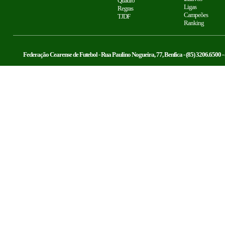
Quadro
Ligas
Regras
Campeões
TJDF
Ranking
Federação Cearense de Futebol - Rua Paulino Nogueira, 77, Benfica - (85) 3206.6500